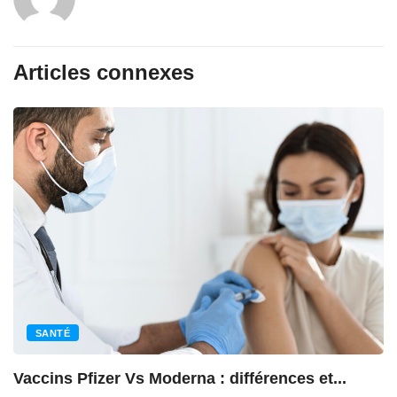
Articles connexes
SANTÉ
cins Pfizer Vs Moderna : différences et...
Le