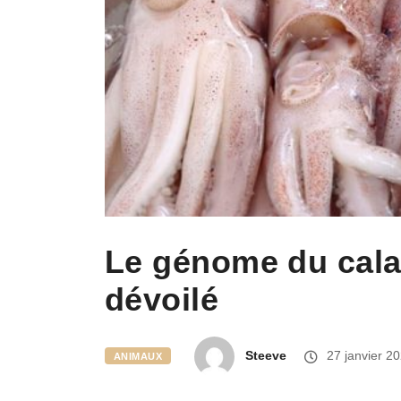
Le génome du cala
dévoilé
Steeve
27 janvier 2
ANIMAUX