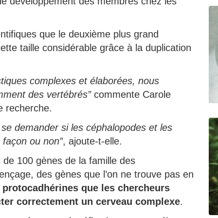
 de développement des membres chez les
entifiques que le deuxième plus grand
tte taille considérable grâce à la duplication
stiques complexes et élaborées, nous
mment des vertébrés”
commente Carole
te recherche.
se demander si les céphalopodes et les
e façon ou non”
, ajoute-t-elle.
s de 100 gènes de la famille des
uençage, des gènes que l’on ne trouve pas en
 protocadhérines que les chercheurs
ter correctement un cerveau complexe
.