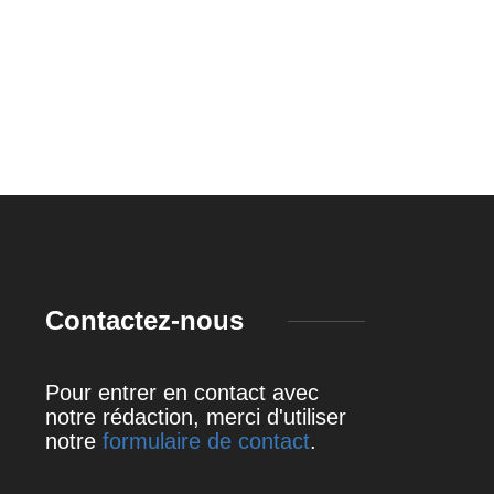
el est le prix du Tesla
L’impact du régime
bertruck...
cétogène sur le cancer
19 juillet 2023
19 juillet 2023
Contactez-nous
Pour entrer en contact avec
notre rédaction, merci d'utiliser
notre
formulaire de contact
.