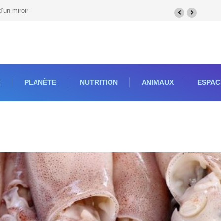
k ?
E
PLANÈTE
NUTRITION
ANIMAUX
ESPAC