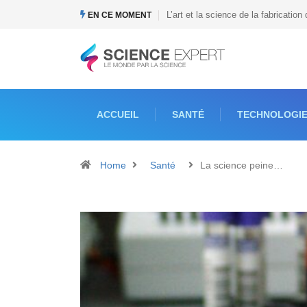
Quel est le prix du Tesla Cybertruc
EN CE MOMENT
ACCUEIL
SANTÉ
TECHNOLOGI
Home
Santé
La science peine…