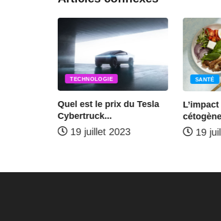
TECHNOLOGIE
SANTÉ
el est le prix du Tesla
L’impact du régime
bertruck...
cétogène sur le cancer
19 juillet 2023
19 juillet 2023