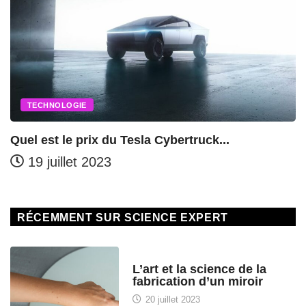
OLOGIE
SANTÉ
 le prix du Tesla Cybertruck...
L’impac
illet 2023
19 ju
RÉCEMMENT SUR SCIENCE EXPERT
HISTOIRE DES SCIENCES
L’art et la science de la
fabrication d’un miroir
20 juillet 2023