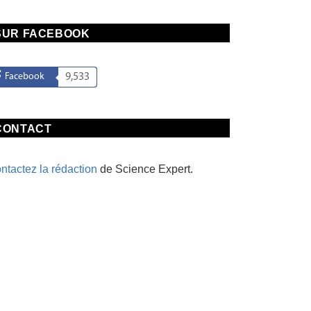
SUR FACEBOOK
Facebook
9,533
CONTACT
ntactez la rédaction
de Science Expert.
TECHNOLOGIE
SANTÉ
el est le prix du Tesla
L’impact du régime
bertruck...
cétogène sur le cancer