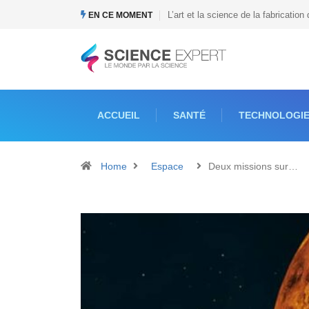
rt et la science de la fabrication d’un miroir
Quel est le prix du Tesla Cybertruc
EN CE MOMENT
ACCUEIL
SANTÉ
TECHNOLOGI
Home
Espace
Deux missions sur…