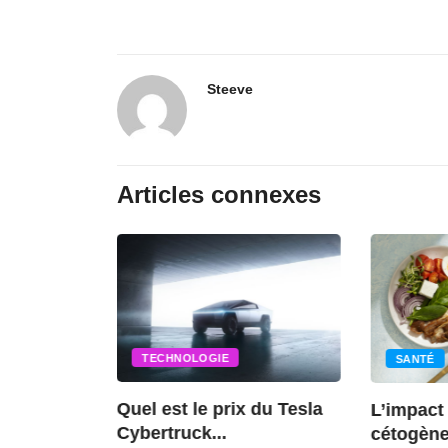
Steeve
Articles connexes
TECHNOLOGIE
SANTÉ
ENCES
Quel est le prix du Tesla
L’impact
Cybertruck...
cétogène
ce de la